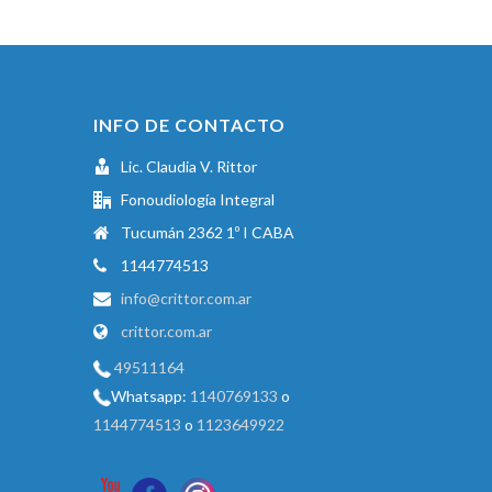
INFO DE CONTACTO
Lic. Claudia V. Rittor
Fonoudiología Integral
Tucumán 2362 1º I CABA
1144774513
info@crittor.com.ar
crittor.com.ar
49511164
Whatsapp:
1140769133
o
1144774513
o
1123649922