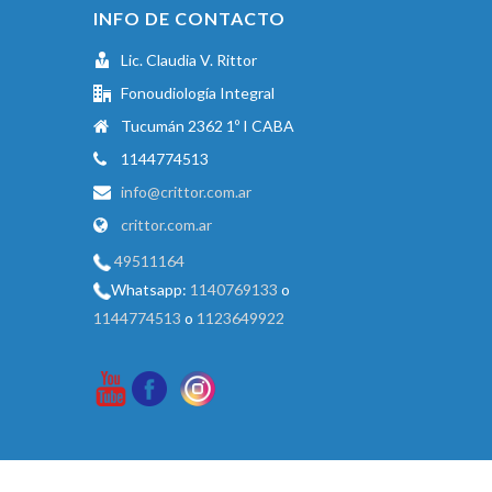
INFO DE CONTACTO
Lic. Claudia V. Rittor
Fonoudiología Integral
Tucumán 2362 1º I CABA
1144774513
info@crittor.com.ar
crittor.com.ar
49511164
Whatsapp:
1140769133
o
1144774513
o
1123649922