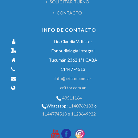
SOLICITAR TURNO
CONTACTO
INFO DE CONTACTO
Lic. Claudia V. Rittor
Fonoudiología Integral
Tucumán 2362 1º I CABA
1144774513
info@crittor.com.ar
crittor.com.ar
49511164
Whatsapp:
1140769133
o
1144774513
o
1123649922