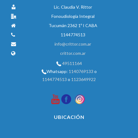
Lic. Claudia V. Rittor
Fonoudiología Integral
Tucumán 2362 1º I CABA
1144774513
info@crittor.com.ar
crittor.com.ar
49511164
Whatsapp:
1140769133
o
1144774513
o
1123649922
UBICACIÓN