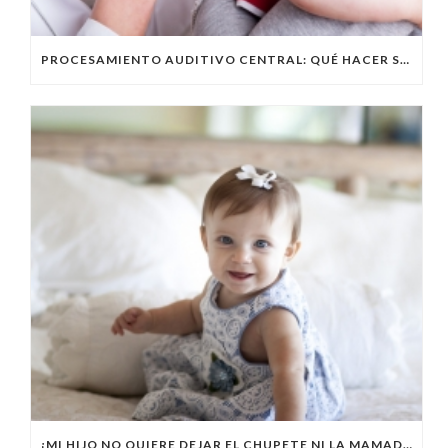
PROCESAMIENTO AUDITIVO CENTRAL: QUÉ HACER SI ALGO FALLA
¡MI HIJO NO QUIERE DEJAR EL CHUPETE NI LA MAMADERA! RECOMENDACIONES Y ADVERTENCIAS SOBRE EL USO DE ESTOS ELEMENTOS